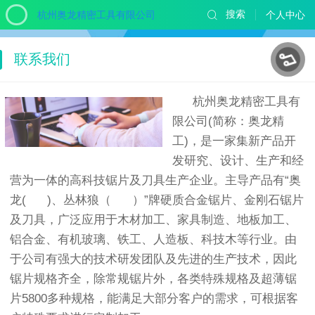
杭州奥龙精密工具有限公司
搜索
个人中心
联系我们
杭州奥龙精密工具有
限公司
(
简称：奥龙精
工
)
，是一家集新产品开
发研究、设计、生产和经
营为一体的高科技锯片及刀具生产企业
。
主导产品有“奥
龙
(
)
、丛林狼（
）”牌硬质合金锯片、金刚石锯片
及刀具，广泛应用于木材加工、家具制造、地板加工、
铝合金、有机玻璃、铁工、人造板、科技木等行业。由
于公司有强大的技术研发团队及先进的生产技术，因此
锯片规格齐全，除常规锯片外，各类特殊规格及超薄锯
片
5800
多种规格，能满足大部分客户的需求，可根据客